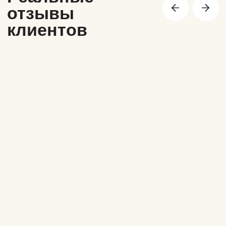
Уважение к труду, страсть к знаниям,
интерес к инновациям и принцип «знание
должно работать» стали фундаментом
наших ценностей.
В знак уважения к его делу и
преемственности поколений
мы назвали компанию его
фамилией.
Маслов Групп — семейная
технологическая компания,
выросшая из реальной
фермы и создающая
решения для молочного
животноводства.
Посмотреть продукты
Создаём технологии для
молочного животноводства
на основе реального
производственного опыта