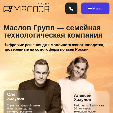
Меню
Маслов Групп — семейная
технологическая компания
Цифровые решения для молочного животноводства,
проверенные на сотнях ферм по всей России
Олег
Алексей
Хахунов
Хахунов
Управляет фермой, знает
Работает с IT и ИИ уже
боль производства
10 лет, строит
изнутри, проверяет
технологические
технологии в поле
бизнесы, отвечает за
архитектуру решений
Посмотреть продукты