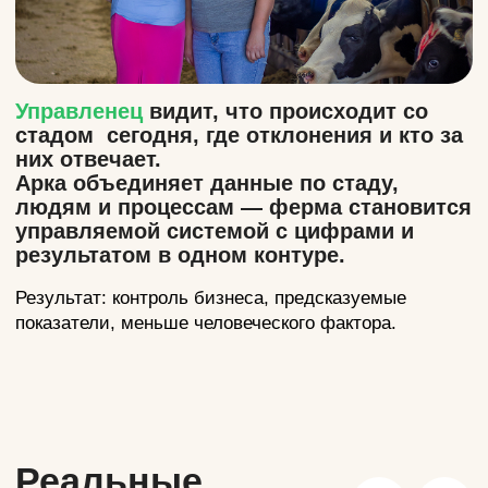
Маслов Групп
О компании
Мы ставим фамилию
там, где другие ставят
логотип
Наш дедушка Олег Маслов много лет руководил
технологическим колледжем и безусловно верил в
образование и внедрение современных решений.
Для него знание имело ценность только тогда,
когда оно работает — помогает людям,
хозяйствам и реальному производству.