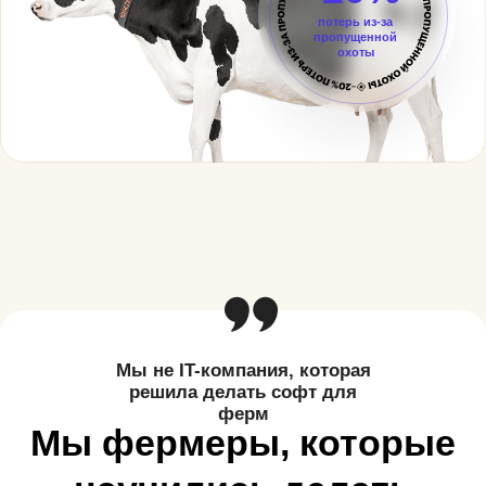
Осеменатор
системно управляет
воспроизводством, не теряет охоту и не
работает «на глаз».
Арка снижает человеческий фактор в
воспроизводстве: автоматически
формирует списки на осеменение,
проверки и УЗИ по схемам
синхронизации.
Результат: больше стельных коров в срок и меньше
потерь из-за пропущенных охот.