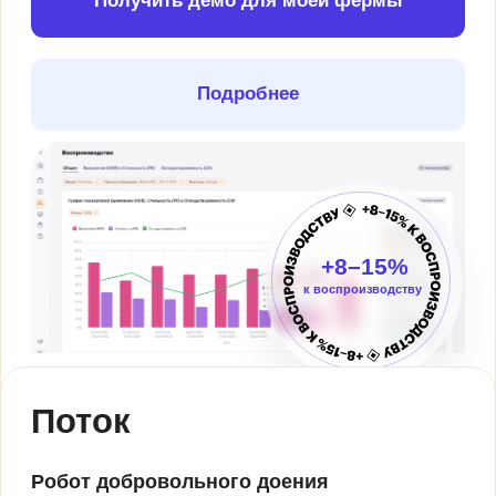
Получить демо для моей фермы
Подробнее
–20%
потерь из-за
пропущенной
охоты
Мы не IT-компания, которая