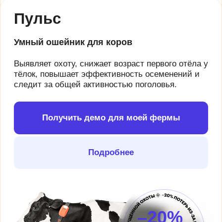
работают на ферме
Реальные сценарии для зоотехников, ветеринаров,
осеменаторов и управляющих
Ветеринар
работает по протоколу — без
пропусков и бумажной рутины.
Арка формирует списки животных на
лечение и вакцинацию.
Результат: меньше ошибок, полный учёт, раннее
выявление проблем.