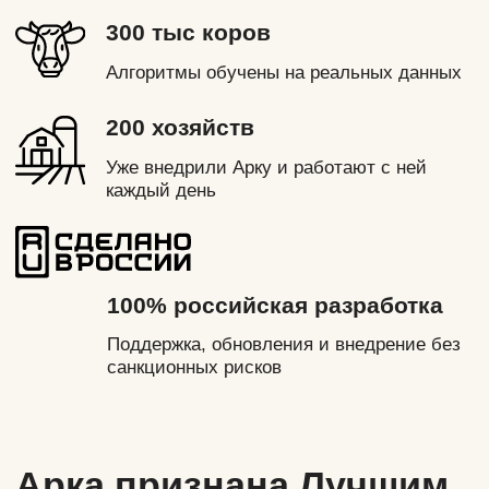
Арка признана Лучшим
продуктом выставки
Агравия 2026 и
получила премнию
iAGRI Innovation Award.