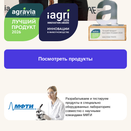
Арка
Система управления стадом с ИИ
Знает всё о ваших коровах и помогает
контролировать выполнение всех процессов.
Получить демо для моей фермы
Подробнее
+8–15%
к воспроизводству
Поток
Робот добровольного доения