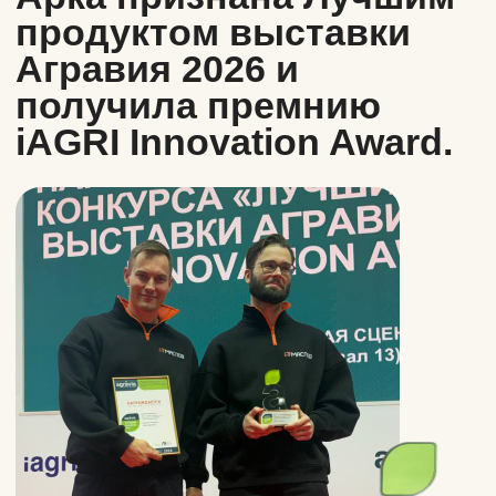
Посмотреть продукты
Разрабатываем и тестируем
продукты в специально
оборудованных лабораториях
совместно с научными
командами МФТИ
Наши продукты
Увеличивают удой, снижают себестоимость и
возвращают контроль над фермой.
Все продукты Маслов Групп протестированы
на собственной ферме СПА(к) “Кузьминский”