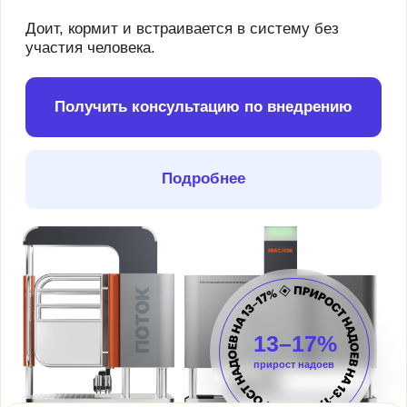
решила делать софт для
ферм
Мы фермеры, которые
научились делать
технологии
Посмотреть продукты
Фермы, которые
нам доверяют
Хозяйства от 500 до 10 000+ голов в
России, Беларуси и Казахстане
Как наши решения