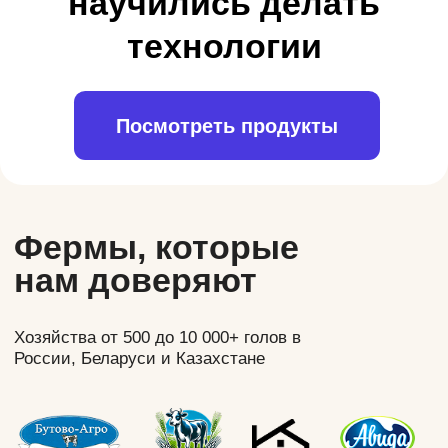
Результат: стабильные удои, управляемый сервис-
период, меньше выбраковки.
Зоотехник
управляет продуктивностью
стада, а не устраняет последствия.
Арка отслеживает воспроизводство,
сервис-период и ключевые показатели
по каждому животному.
Управленец
видит, что происходит со
стадом сегодня, где отклонения и кто за
них отвечает.
Арка объединяет данные по стаду,