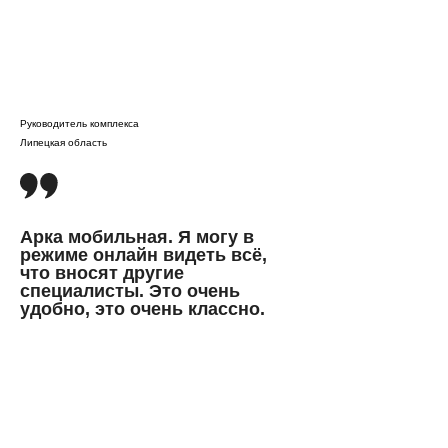
Пресс-центр
Арка
Блог
Пульс
Инструкции
Поток
Руководитель комплекса
Липецкая область
ТГ канал
Связаться с нами
+7 (986) 089-05-43
Арка мобильная. Я могу в
режиме онлайн видеть всё,
sales@maslov.ai
что вносят другие
Написать в WhatsApp
специалисты. Это очень
удобно, это очень классно.
Написать в Telegram
© MASLOV GROUP
2026
- Технологии для
умного животноводства
Политика обработки персональных данных