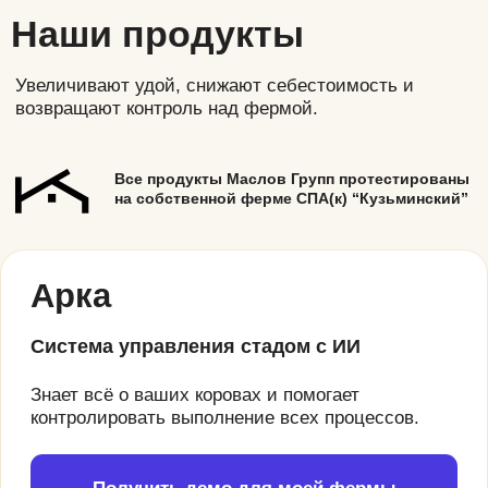
Доит, кормит и встраивается в систему без
участия человека.
Получить консультацию по внедрению
Подробнее
13–17%
прирост надоев
Пульс
Умный ошейник для коров
Выявляет охоту,
снижает возраст первого отёла у
тёлок, повышает эффективность осеменений и
следит за общей активностью поголовья.