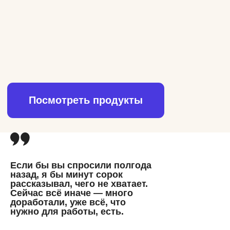
Нам важно ваше мнение — делитесь вопросами,
идеями и впечатлениями, чтобы мы могли сделать
продукт ещё удобнее.
Олег Хахунов
Алексей Хахунов
Управляет фермой, знает
Работает с IT и ИИ уже
боль производства
10 лет, строит
изнутри, проверяет
технологические
технологии в поле
бизнесы, отвечает за
архитектуру решений
Посмотреть продукты
Если бы вы спросили полгода
назад, я бы минут сорок
рассказывал, чего не хватает.
Сейчас всё иначе — много
доработали, уже всё, что
нужно для работы, есть.
Решения
Почитать