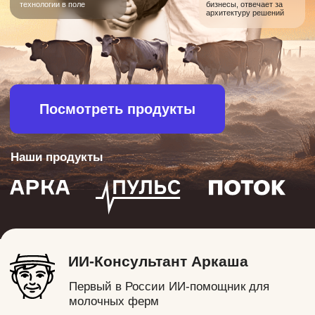
Наши продукты
ИИ-Консультант Аркаша
Первый в России ИИ-помощник для
молочных ферм
300 тыс коров
Алгоритмы обучены на реальных данных
200 хозяйств
Уже внедрили Арку и работают с ней
каждый день
100% российская разработка
Поддержка, обновления и внедрение без
санкционных рисков